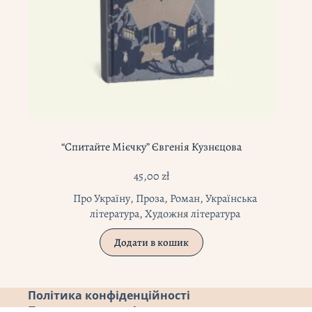
“Спитайте Мієчку” Євгенія Кузнєцова
45,00
zł
Про Україну
,
Проза
,
Роман
,
Українська
література
,
Художня література
Додати в кошик
Політика конфіденційності
Повернення коштів