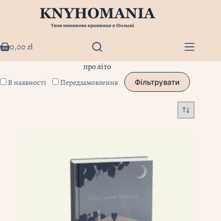
Перейти
до
вмісту
0,00
zł
Кошик
про літо
В наявності
Передзамовлення
Фільтрувати