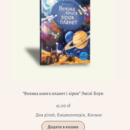
“Велика книга планет і зірок” Эмілі Боун
41,00
zł
Для дітей
,
Енциклопедія
,
Космос
Додати в кошик