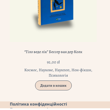
“Тіло веде лік” Бессер ван дер Колк
92,00
zł
Космос
,
Наукове
,
Наукпоп
,
Нон-фікшн
,
Психологія
Додати в кошик
Політика конфіденційності
Повернення коштів