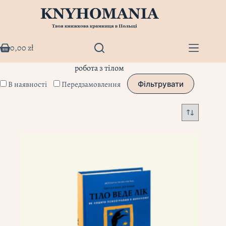
Перейти
до
вмісту
0,00
zł
Кошик
робота з тілом
В наявності
Передзамовлення
Фільтрувати