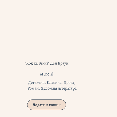
“Код да Вінчі” Ден Браун
63,00
zł
Детектив
,
Класика
,
Проза
,
Роман
,
Художня література
Додати в кошик