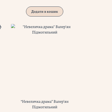
Додати в кошик
“Невеличка драма” Валер’ян
Підмогильний