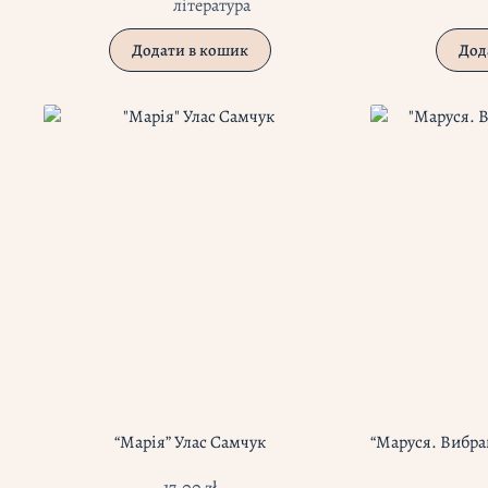
література
Додати в кошик
Дод
“Марія” Улас Самчук
“Маруся. Вибра
17,00
zł