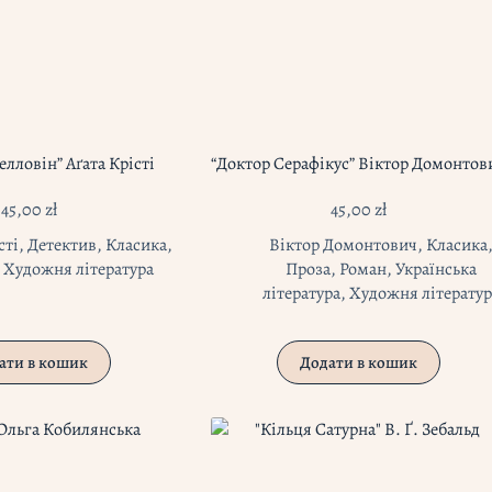
елловін” Аґата Крісті
“Доктор Серафікус” Віктор Домонтов
45,00
zł
45,00
zł
сті
,
Детектив
,
Класика
,
Віктор Домонтович
,
Класика
,
Художня література
Проза
,
Роман
,
Українська
література
,
Художня літератур
ати в кошик
Додати в кошик