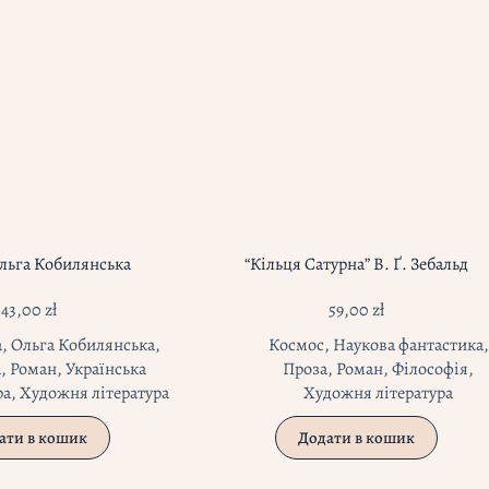
Ольга Кобилянська
“Кільця Сатурна” В. Ґ. Зебальд
43,00
zł
59,00
zł
а
,
Ольга Кобилянська
,
Космос
,
Наукова фантастика
,
а
,
Роман
,
Українська
Проза
,
Роман
,
Філософія
,
ра
,
Художня література
Художня література
ати в кошик
Додати в кошик