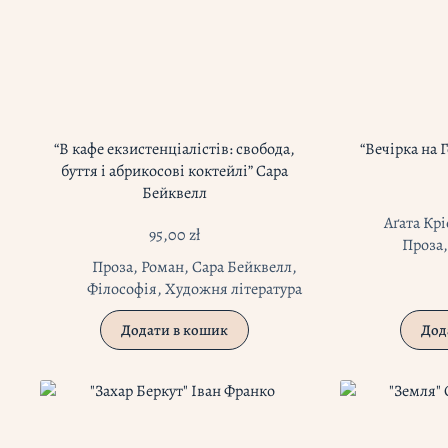
“В кафе екзистенціалістів: свобода,
“Вечірка на Г
буття і абрикосові коктейлі” Сара
Бейквелл
Аґата Крі
95,00
zł
Проза
Проза
,
Роман
,
Сара Бейквелл
,
Філософія
,
Художня література
Додати в кошик
Дод