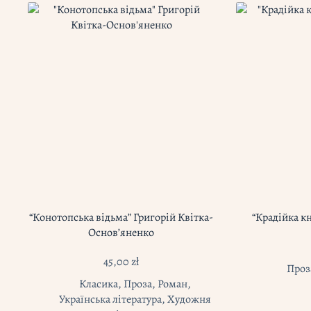
“Конотопська відьма” Григорій Квітка-
“Крадійка к
Основ’яненко
45,00
zł
Проз
Класика
,
Проза
,
Роман
,
Українська література
,
Художня