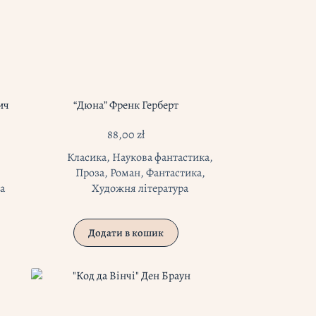
ич
“Дюна” Френк Герберт
88,00
zł
,
Класика
,
Наукова фантастика
,
Проза
,
Роман
,
Фантастика
,
а
Художня література
Додати в кошик