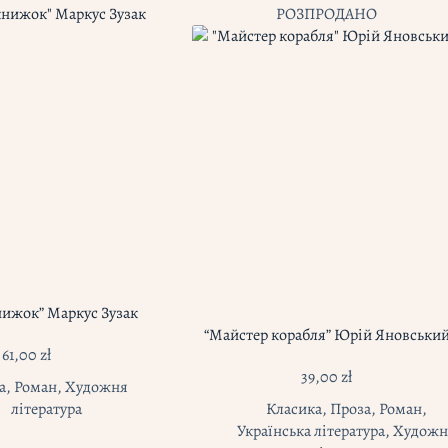
РОЗПРОДАНО
нижок” Маркус Зузак
“Майстер корабля” Юрій Яновськи
61,00
zł
39,00
zł
а
,
Роман
,
Художня
література
Класика
,
Проза
,
Роман
,
Українська література
,
Художн