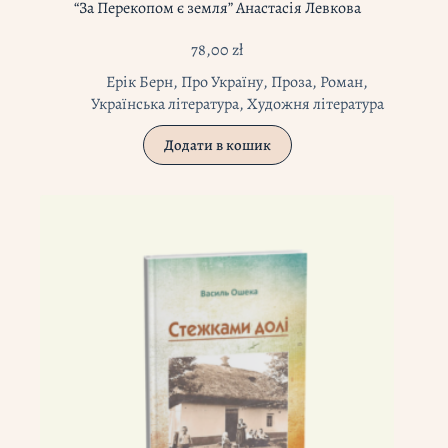
“За Перекопом є земля” Анастасія Левкова
78,00
zł
Ерік Берн
,
Про Україну
,
Проза
,
Роман
,
Українська література
,
Художня література
Додати в кошик