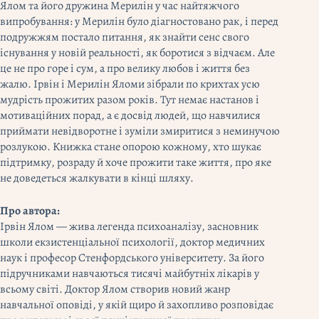
Ялом та його дружина Мерилін у час найтяжчого
випробування: у Мерилін було діагностовано рак, і перед
подружжям постало питання, як знайти сенс свого
існування у новій реальності, як боротися з відчаєм. Але
це не про горе і сум, а про велику любов і життя без
жалю. Ірвін і Мерилін Яломи зібрали по крихтах усю
мудрість прожитих разом років. Тут немає настанов і
мотиваційних порад, а є досвід людей, що навчилися
приймати невідворотне і зуміли змиритися з неминучою
розлукою. Книжка стане опорою кожному, хто шукає
підтримку, розраду й хоче прожити таке життя, про яке
не доведеться жалкувати в кінці шляху.
Про автора:
Ірвін Ялом — жива легенда психоаналізу, засновник
школи екзистенціальної психології, доктор медичних
наук і професор Стенфордського університету. За його
підручниками навчаються тисячі майбутніх лікарів у
всьому світі. Доктор Ялом створив новий жанр
навчальної оповіді, у якій щиро й захопливо розповідає