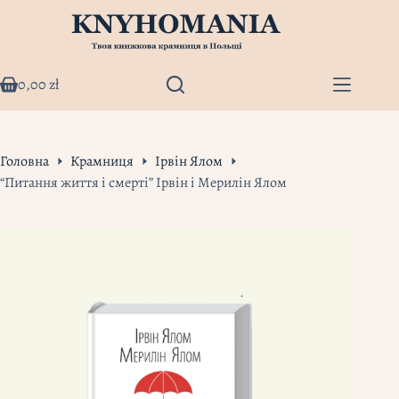
Перейти
до
вмісту
0,00
zł
Кошик
Головна
Крамниця
Ірвін Ялом
“Питання життя і смерті” Ірвін і Мерилін Ялом