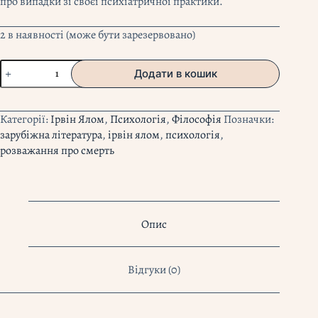
про випадки зі своєї психіатричної практики.
2 в наявності (може бути зарезервовано)
"Питання
Додати в кошик
життя
і
смерті"
Категорії:
Ірвін Ялом
,
Психологія
,
Філософія
Позначки:
Ірвін
зарубіжна література
,
ірвін ялом
,
психологія
,
і
розважання про смерть
Мерилін
Ялом
кількість
Опис
Відгуки (0)