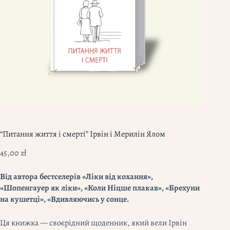
“Питання життя і смерті” Ірвін і Мерилін Ялом
45,00
zł
Від автора бестселерів «Ліки від кохання»,
«Шопенгауер як ліки», «Коли Ніцше плакав», «Брехуни
на кушетці», «Вдивляючись у сонце.
Ця книжка — своєрідний щоденник, який вели Ірвін